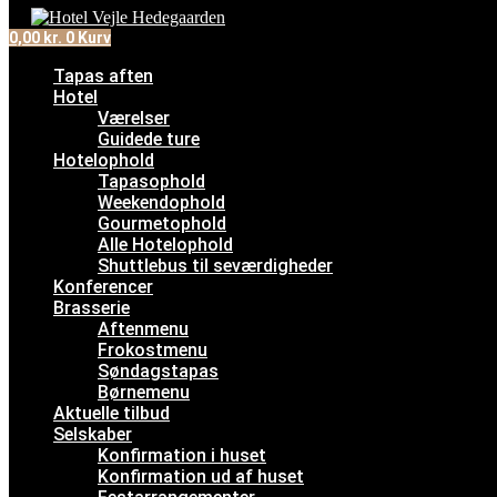
0,00
kr.
0
Kurv
Tapas aften
Hotel
Værelser
Guidede ture
Hotelophold
Tapasophold
Weekendophold
Gourmetophold
Alle Hotelophold
Shuttlebus til seværdigheder
Konferencer
Brasserie
Aftenmenu
Frokostmenu
Søndagstapas
Børnemenu
Aktuelle tilbud
Selskaber
Konfirmation i huset
Konfirmation ud af huset