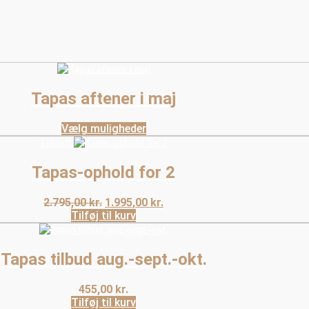
Tapas aftener i maj
Vælg muligheder
Dette
Tilbud!
vare
har
Tapas-ophold for 2
flere
varianter.
Den
Den
2.795,00
kr.
1.995,00
kr.
Mulighederne
oprindelige
aktuelle
Tilføj til kurv
kan
pris
pris
vælges
på
var:
er:
varesiden
2.795,00 kr..
1.995,00 kr..
Tapas tilbud aug.-sept.-okt.
455,00
kr.
Tilføj til kurv