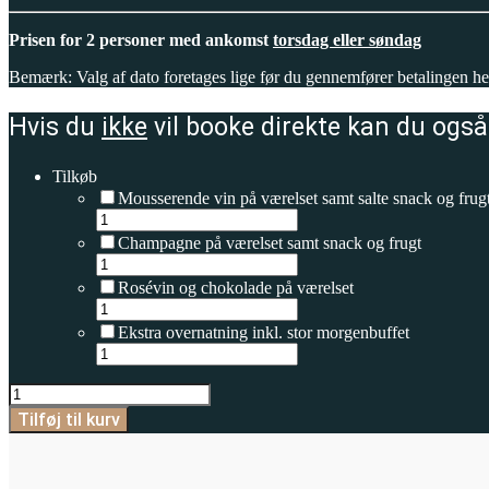
Prisen for 2 personer med ankomst
torsdag eller søndag
Bemærk: Valg af dato foretages lige før du gennemfører betalingen her 
Hvis du
ikke
vil booke direkte kan du ogs
Tilkøb
Mousserende vin på værelset samt salte snack og frug
Champagne på værelset samt snack og frugt
Rosévin og chokolade på værelset
Ekstra overnatning inkl. stor morgenbuffet
Tapas-
ophold
Tilføj til kurv
for
2
(ankomst