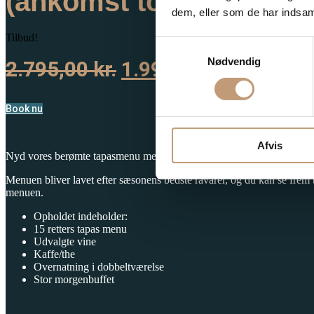
(ankomst torsdag eller
dem, eller som de har indsaml
Tilbud!
Samtykkevalg
Nødvendig
Den
Den
2.795,00
kr.
1.995,00
kr.
oprindelige
aktuelle
Book nu
pris
pris
var:
er:
Afvis
Nyd vores berømte tapasmenu med 15 lækre serveringer i
vores hygge
2.795,00 kr..
1.995,00 
Menuen bliver lavet efter sæsonens bedste råvarer, og du kan se frem ti
menuen.
Opholdet indeholder:
15 retters tapas menu
Udvalgte vine
Kaffe/the
Overnatning i dobbeltværelse
Stor morgenbuffet