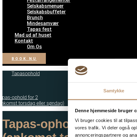
Festarrangementer
Selskabsmenuer
Selskabsbuffeter
Brunch
Mindesamvær
Tapas fest
Mad ud af huset
Kontakt
Om Os
BOOK NU
Tapasophold
/
Samtykke
apas-ophold for 2
ankomst torsdag eller søndag)
Denne hjemmeside bruger c
Tapas-ophold for 2
Vi bruger cookies til at tilpas
vores trafik. Vi deler også 
annonceringspartnere og anal