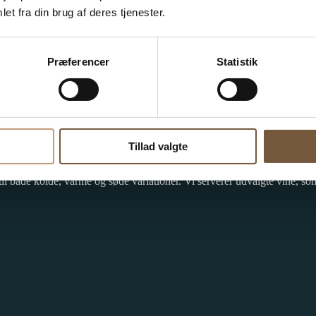
 søndag)
et fra din brug af deres tjenester.
Præferencer
Statistik
Tillad valgte
lige restaurant i Vejle
.
kr..
l både kolde, varme og søde variationer. Vi serverer udvalgte vine, som 