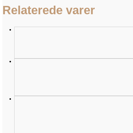
torsdag
eller
Relaterede varer
søndag)
antal