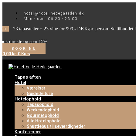
Videre
til
hotel@hotel-hedegaarden.dk
indhold
Man - søn: 06:30 - 23:00
 tapasretter + 23 vine for 999,- DKK/pr. person. Se tilbuddet længere n
kte og spar 15%
BOOK NU
0,00
kr.
0
Kurv
Tapas aften
Hotel
Værelser
Guidede ture
Hotelophold
Tapasophold
Weekendophold
Gourmetophold
Alle Hotelophold
Shuttlebus til seværdigheder
Konferencer