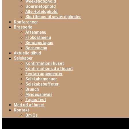
Weekendophold
Gourmetophold
Alle Hotelophold
Shuttlebus til seværdigheder
Konferencer
Brasserie
Aftenmenu
Frokostmenu
Søndagstapas
Børnemenu
Aktuelle tilbud
Selskaber
Konfirmation i huset
Konfirmation ud af huset
Festarrangementer
Selskabsmenuer
Selskabsbuffeter
Brunch
Mindesamvær
Tapas fest
Mad ud af huset
Kontakt
Om Os