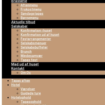
Brasserie
Aftenmenu
Frokostmenu
Søndagstapas
Børnemenu
Aktuelle tilbud
Selskaber
Konfirmation i huset
Konfirmation ud af huset
Festarrangementer
Selskabsmenuer
Selskabsbuffeter
Brunch
Mindesamvær
Tapas fest
Mad ud af huset
Kontakt
Om Os
Tapas aften
Hotel
Værelser
Guidede ture
Hotelophold
Tapasophold