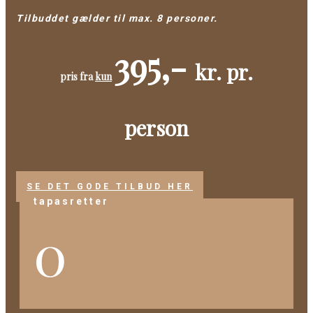
Tilbuddet gælder til max. 8 personer.
395,-
kr. pr.
pris fra
kun
person
SE DET GODE TILBUD HER
tapasretter
0