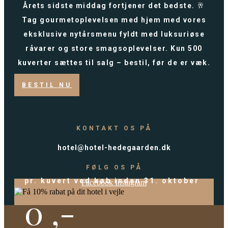
Årets sidste middag fortjener det bedste. 🥂
Tag gourmetoplevelsen med hjem med vores
eksklusive nytårsmenu fyldt med luksuriøse
råvarer og store smagsoplevelser. Kun 500
kuverter sættes til salg – bestil, før de er væk.
BESTIL NU
KONTAKT OS PÅ
hotel@hotel-hedegaarden.dk
FØLG OS PÅ
pr. kuvert ved køb inden 31. oktober
Facebook
Instagram
0
,-