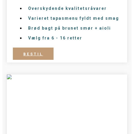
Overskydende kvalitetsråvarer
Varieret tapasmenu fyldt med smag
Brød bagt på brunet smør + aioli
Vælg fra 6 - 16 retter
BESTIL
GASTRONOMISK OPHOLD FOR
2PERSONER
3.495