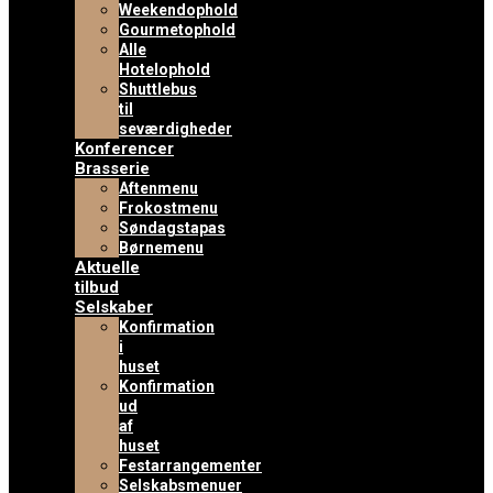
Weekendophold
Gourmetophold
Alle
Hotelophold
Shuttlebus
til
seværdigheder
Konferencer
Brasserie
Aftenmenu
Frokostmenu
Søndagstapas
Børnemenu
Aktuelle
tilbud
Selskaber
Konfirmation
i
huset
Konfirmation
ud
af
huset
Festarrangementer
Selskabsmenuer