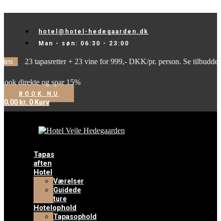
Videre til indhold
hotel@hotel-hedegaarden.dk
Man - søn: 06:30 - 23:00
apasretter + 23 vine for 999,- DKK/pr. person. Se tilbuddet længere ned
 og spar 15%
BOOK NU
0,00
kr.
0
Kurv
Tapas
aften
Hotel
Værelser
Guidede
ture
Hotelophold
Tapasophold