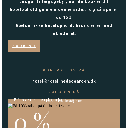
undgår tillægsgebyr, når du booker dit
hotelophold gennem denne side... og så sparer
du 15%
Gælder ikke hotelophold, hvor der er mad
inkluderet.
BOOK NU
KONTAKT OS PÅ
hotel@hotel-hedegaarden.dk
FØLG OS PÅ
På værelser booket her
Facebook
Instagram
0
%