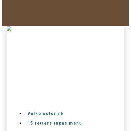
TAPAS OPHOLD FOR
2 PERSONER FRA:
2.795
kr.
/2 personer
Velkomstdrink
15 retters tapas menu