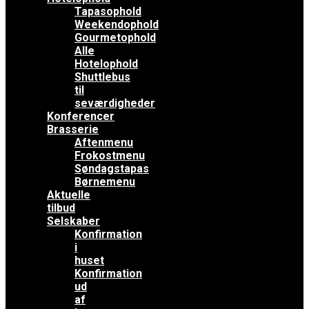
Tapasophold
Weekendophold
Gourmetophold
Alle
Hotelophold
Shuttlebus
til
seværdigheder
Konferencer
Brasserie
Aftenmenu
Frokostmenu
Søndagstapas
Børnemenu
Aktuelle
tilbud
Selskaber
Konfirmation
i
huset
Konfirmation
ud
af