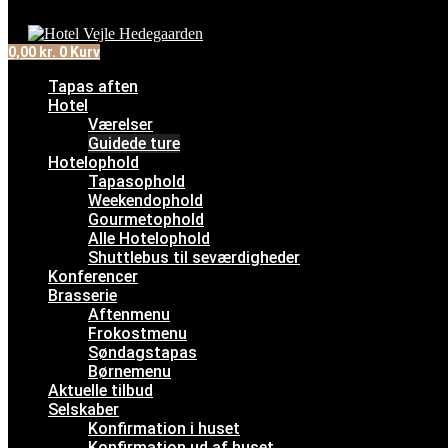
0,00
kr.
0
Kurv
Tapas aften
Hotel
Værelser
Guidede ture
Hotelophold
Tapasophold
Weekendophold
Gourmetophold
Alle Hotelophold
Shuttlebus til seværdigheder
Konferencer
Brasserie
Aftenmenu
Frokostmenu
Søndagstapas
Børnemenu
Aktuelle tilbud
Selskaber
Konfirmation i huset
Konfirmation ud af huset