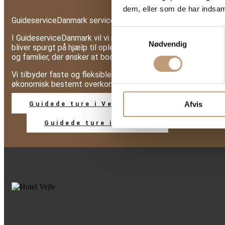
dem, eller som de har indsaml
GuideserviceDanmark servicerer med guider i hele Danmark o
Samtykkevalg
I GuideserviceDanmark vil vi netop gerne assistere med den
Nødvendig
bliver spurgt på hjælp til oplevelser, lokalt eller lidt længe
og familier, der ønsker at booke en guide, og vi vil gerne gøre
Vi tilbyder faste og fleksible datoer hen over sommeren og 
økonomisk bestemt overkommeligt. Mange af vores turbeskri
Afvis
Guidede ture i Vejle
Guidede ture i Jylland