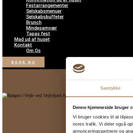
Festarrangementer
Selskabsmenuer
Selskabsbuffeter
Brunch
Mindesamvær
Tapas fest
Mad ud af huset
Kontakt
Om Os
BOOK NU
Samtykke
Denne hjemmeside bruger c
Oplev Vej
Vi bruger cookies til at tilpas
vores trafik. Vi deler også 
annonceringspartnere og anal