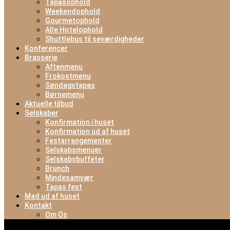
Tapasophold
Weekendophold
Gourmetophold
Alle Hotelophold
Shuttlebus til seværdigheder
Konferencer
Brasserie
Aftenmenu
Frokostmenu
Søndagstapas
Børnemenu
Aktuelle tilbud
Selskaber
Konfirmation i huset
Konfirmation ud af huset
Festarrangementer
Selskabsmenuer
Selskabsbuffeter
Brunch
Mindesamvær
Tapas fest
Mad ud af huset
Kontakt
Om Os