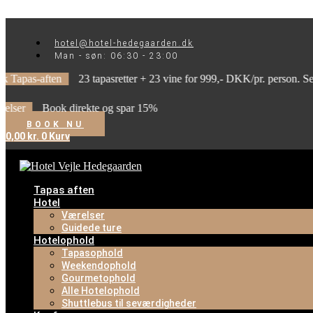
Videre til indhold
hotel@hotel-hedegaarden.dk
Man - søn: 06:30 - 23:00
ften
23 tapasretter + 23 vine for 999,- DKK/pr. person. Se tilbuddet
Book direkte og spar 15%
BOOK NU
0,00
kr.
0
Kurv
Tapas aften
Hotel
Værelser
Guidede ture
Hotelophold
Tapasophold
Weekendophold
Gourmetophold
Alle Hotelophold
Shuttlebus til seværdigheder