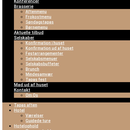
Konferencer
Brasserie
Aftenmenu
Frokostmenu
Søndagstapas
Børnemenu
Aktuelle tilbud
Selskaber
Konfirmation i huset
Konfirmation ud af huset
Festarrangementer
Selskabsmenuer
Selskabsbuffeter
Brunch
Mindesamvær
Tapas fest
Mad ud af huset
Kontakt
Om Os
Tapas aften
Hotel
Værelser
Guidede ture
Hotelophold